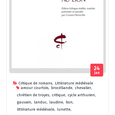
24
Jan
Critique de romans
,
Littérature médiévale
amour courtois
,
brocéliande
,
chevalier
,
chrétien de troyes
,
critique
,
cycle arthurien
,
gauvain
,
landuc
,
laudine
,
lion
,
littérature médiévale
,
lunette
,