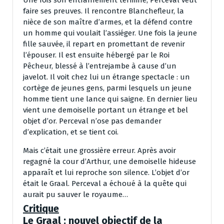
Une fois son entraînement terminé, Perceval veut
faire ses preuves. Il rencontre Blanchefleur, la
nièce de son maître d’armes, et la défend contre
un homme qui voulait l’assiéger. Une fois la jeune
fille sauvée, il repart en promettant de revenir
l’épouser. Il est ensuite hébergé par le Roi
Pêcheur, blessé à l’entrejambe à cause d’un
javelot. Il voit chez lui un étrange spectacle : un
cortège de jeunes gens, parmi lesquels un jeune
homme tient une lance qui saigne. En dernier lieu
vient une demoiselle portant un étrange et bel
objet d’or. Perceval n’ose pas demander
d’explication, et se tient coi.
Mais c’était une grossière erreur. Après avoir
regagné la cour d’Arthur, une demoiselle hideuse
apparaît et lui reproche son silence. L’objet d’or
était le Graal. Perceval a échoué à la quête qui
aurait pu sauver le royaume…
Critique
Le Graal : nouvel objectif de la