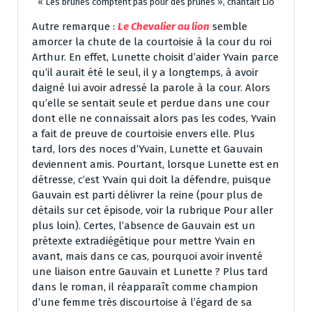
« Les brunes comptent pas pour des prunes », chantait Lio
Autre remarque :
Le Chevalier au lion
semble
amorcer la chute de la courtoisie à la cour du roi
Arthur. En effet, Lunette choisit d’aider Yvain parce
qu’il aurait été le seul, il y a longtemps, à avoir
daigné lui avoir adressé la parole à la cour. Alors
qu’elle se sentait seule et perdue dans une cour
dont elle ne connaissait alors pas les codes, Yvain
a fait de preuve de courtoisie envers elle. Plus
tard, lors des noces d’Yvain, Lunette et Gauvain
deviennent amis. Pourtant, lorsque Lunette est en
détresse, c’est Yvain qui doit la défendre, puisque
Gauvain est parti délivrer la reine (pour plus de
détails sur cet épisode, voir la rubrique Pour aller
plus loin). Certes, l’absence de Gauvain est un
prétexte extradiégétique pour mettre Yvain en
avant, mais dans ce cas, pourquoi avoir inventé
une liaison entre Gauvain et Lunette ? Plus tard
dans le roman, il réapparaît comme champion
d’une femme très discourtoise à l’égard de sa