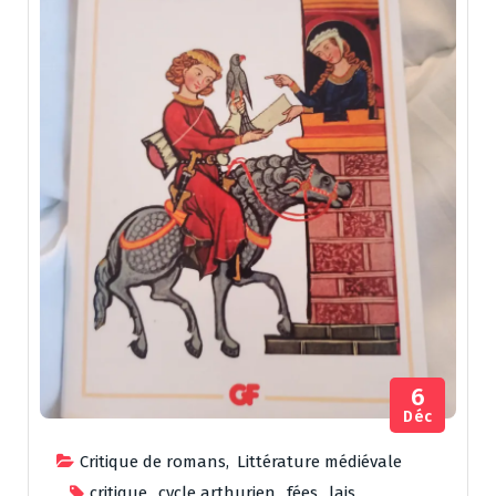
6
Déc
Critique de romans
,
Littérature médiévale
critique
,
cycle arthurien
,
fées
,
lais
,