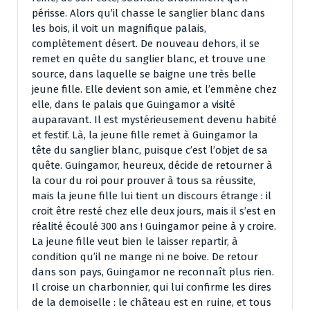
périsse. Alors qu’il chasse le sanglier blanc dans
les bois, il voit un magnifique palais,
complètement désert. De nouveau dehors, il se
remet en quête du sanglier blanc, et trouve une
source, dans laquelle se baigne une très belle
jeune fille. Elle devient son amie, et l’emmène chez
elle, dans le palais que Guingamor a visité
auparavant. Il est mystérieusement devenu habité
et festif. Là, la jeune fille remet à Guingamor la
tête du sanglier blanc, puisque c’est l’objet de sa
quête. Guingamor, heureux, décide de retourner à
la cour du roi pour prouver à tous sa réussite,
mais la jeune fille lui tient un discours étrange : il
croit être resté chez elle deux jours, mais il s’est en
réalité écoulé 300 ans ! Guingamor peine à y croire.
La jeune fille veut bien le laisser repartir, à
condition qu’il ne mange ni ne boive. De retour
dans son pays, Guingamor ne reconnaît plus rien.
Il croise un charbonnier, qui lui confirme les dires
de la demoiselle : le château est en ruine, et tous