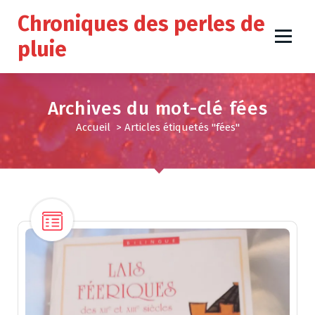
A
Chroniques des perles de
l
l
pluie
e
r
a
u
Archives du mot-clé fées
c
Accueil
>
Articles étiquetés "fées"
o
n
t
e
n
u