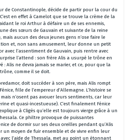
eur de Constantinople, décide de partir pour la cour du
C’est en effet à Camelot que se trouve la crème de la
aidant le roi Arthur à défaire un de ses ennemis,
ne des sœurs de Gauvain et suivante de la reine
, mais aucun des deux jeunes gens n’ose faire le
tuation et, non sans amusement, leur donne un petit
 avec l’assentiment de Gauvain, puis rentre avec
prise l’attend : son frère Alis a usurpé le trône en
: Alis ne devra jamais se marier, et ce, pour que la
rône, comme il se doit.
 Soredamor, doit succéder à son père, mais Alis rompt
nice, fille de l’empereur d’Allemagne. L’histoire se
 mais n’osent pas avouer leurs sentiments, car leur
rine et quasi-incestueuse). C’est finalement Fénice
explique à Cligès qu’elle est toujours vierge grâce à un
Thessala. Ce philtre provoque de puissantes
énice de dormir sur ses deux oreilles pendant qu’Alis
er un moyen de fuir ensemble et de vivre enfin leur
e, avec l’aide de Thessala, met au point un étonnant