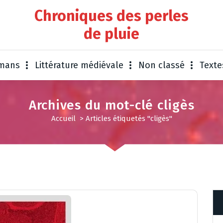
Chroniques des perles
de pluie
omans
Littérature médiévale
Non classé
Texte
Archives du mot-clé cligès
Accueil
>
Articles étiquetés "cligès"