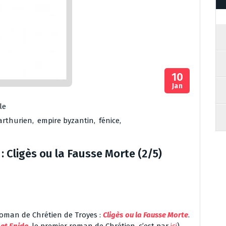
10
Jan
le
 arthurien
,
empire byzantin
,
fénice
,
: Cligès ou la Fausse Morte (2/5)
oman de Chrétien de Troyes :
Cligès
ou la Fausse Morte
.