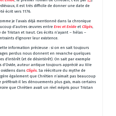
 et Enide
, le premier roman de Chrétien, c’est par
ici
).
aux, il est très difficile de donner une date de
té écrit vers 1176.
Comme je l’avais déjà mentionné dans la chronique
eaucoup d’autres œuvres entre
Erec et Enide
et
Cligès
,
e Tristan et Iseut. Ces écrits n’ayant – hélas –
raints d’ignorer leur existence.
ette information précieuse : si on en sait toujours
ouvrages perdus nous donnent en revanche quelques
s d’intérêt (et de désintérêt). On sait par exemple
es d’Ovide, auteur antique toujours apprécié au XIIe
s ovidiens dans
Cligès
. Sa réécriture du mythe de
gère également que Chrétien n’aimait pas beaucoup
 préférait-il les dénouements plus gais, mais certains
roire que Chrétien avait un réel mépris pour Tristan