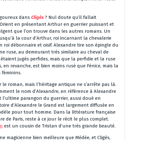
vigoureux dans
Cligès
? Nul doute qu’il fallait
l’Orient en présentant Arthur en guerrier puissant et
dulgent que l’on trouve dans les autres romans. Un
usqu’à la cour d’Arthur, roi incarnant la chevalerie
 roi débonnaire et oisif. Alexandre tire son épingle du
une ruse, au demeurant très similaire au cheval de
étaient jugés perfides, mais que la perfidie et la ruse
s, en revanche, est bien moins rusé que Fénice, mais la
s féminins.
r le roman, mais l’héritage antique ne s’arrête pas là.
demment le nom d’Alexandre, en référence à Alexandre
st l’ultime parangon du guerrier, aussi doué en
stoire d’Alexandre le Grand est largement diffusée en
modèle pour tout homme. Dans la littérature française
re de Paris, reste à ce jour le récit le plus complet.
in
est un cousin de Tristan d’une très grande beauté.
ne magicienne bien meilleure que Médée, et Cligès,