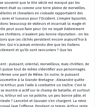
se souvenir que le XIIe siècle est marqué par les
Orient était vu comme une terre pleine de merveilles,
 pèlerins et chevaliers en croisade rapportaient des
s rares et luxueux pour l’Occident. L’empire byzantin,
 donc beaucoup de visiteurs et incarnait la magie et
, elle peut aussi faire peur. On ne voyait évidemment
 que chrétiens, n’avaient pas bonne réputation : on les
tons que ces clichés persistent encore aujourd’hui à
en. Qui n’a jamais entendu dire que les Italiens
cilement et qu’ils sont rancuniers ? Que les
ent : puissant, oriental, merveilleux, mais chrétien, de
al puisse tout de même s’identifier aux personnages.
renferme une part de Même. En outre, le puissant
soumettre à la Grande-Bretagne : Alexandre quitte
 Arthur, puis l’aide à combattre un traître. C’est le
e montre si actif sur le champ de bataille, et surtout
ns, Arthur est un roi potiche, un peu bonne pâte, et
enlevée ? Lancelot et Gauvain s’en chargent. La reine
rceval lave l’offense. Pendant ce temps, Arthur reste