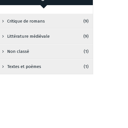
Critique de romans
(9)
Littérature médiévale
(9)
Non classé
(1)
Textes et poèmes
(1)