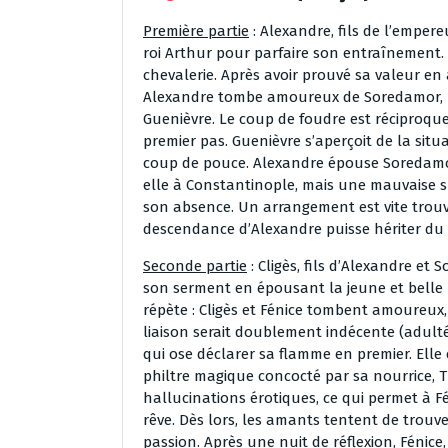
Première partie
: Alexandre, fils de l’emper
roi Arthur pour parfaire son entraînement. 
chevalerie. Après avoir prouvé sa valeur en 
Alexandre tombe amoureux de Soredamor, u
Guenièvre. Le coup de foudre est réciproque
premier pas. Guenièvre s’aperçoit de la si
coup de pouce. Alexandre épouse Soredamor
elle à Constantinople, mais une mauvaise sur
son absence. Un arrangement est vite trouvé 
descendance d’Alexandre puisse hériter du t
Seconde partie
: Cligès, fils d’Alexandre et
son serment en épousant la jeune et belle Fé
répète : Cligès et Fénice tombent amoureux,
liaison serait doublement indécente (adulté
qui ose déclarer sa flamme en premier. Elle 
philtre magique concocté par sa nourrice, 
hallucinations érotiques, ce qui permet à F
rêve. Dès lors, les amants tentent de trouv
passion. Après une nuit de réflexion, Fénic