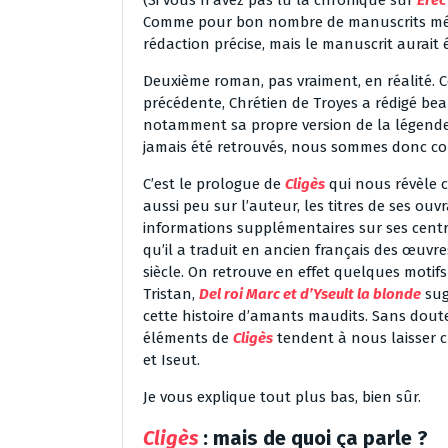
(Si vous n’avez pas lu la chronique sur
Erec
Comme pour bon nombre de manuscrits médiév
rédaction précise, mais le manuscrit aurait é
Deuxième roman, pas vraiment, en réalité. 
précédente, Chrétien de Troyes a rédigé b
notamment sa propre version de la légende d
jamais été retrouvés, nous sommes donc cont
C’est le prologue de
Cligès
qui nous révèle c
aussi peu sur l’auteur, les titres de ses 
informations supplémentaires sur ses centre
qu’il a traduit en ancien français des œuvr
siècle. On retrouve en effet quelques motif
Tristan,
Del roi Marc et d’Yseult la blonde
sug
cette histoire d’amants maudits. Sans doute
éléments de
Cligès
tendent à nous laisser c
et Iseut.
Je vous explique tout plus bas, bien sûr.
Cligès
: mais de quoi ça parle ?