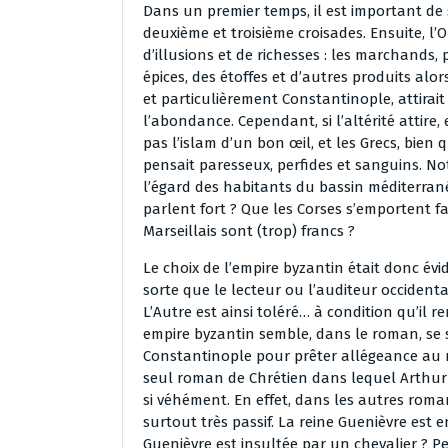
Dans un premier temps, il est important de 
deuxième et troisième croisades. Ensuite, l’
d’illusions et de richesses : les marchands,
épices, des étoffes et d’autres produits alor
et particulièrement Constantinople, attirait
l’abondance. Cependant, si l’altérité attire
pas l’islam d’un bon œil, et les Grecs, bien
pensait paresseux, perfides et sanguins. No
l’égard des habitants du bassin méditerrané
parlent fort ? Que les Corses s’emportent fa
Marseillais sont (trop) francs ?
Le choix de l’empire byzantin était donc évid
sorte que le lecteur ou l’auditeur occident
L’Autre est ainsi toléré… à condition qu’il 
empire byzantin semble, dans le roman, se 
Constantinople pour prêter allégeance au roi
seul roman de Chrétien dans lequel Arthur s
si véhément. En effet, dans les autres roma
surtout très passif. La reine Guenièvre est 
Guenièvre est insultée par un chevalier ? Pe