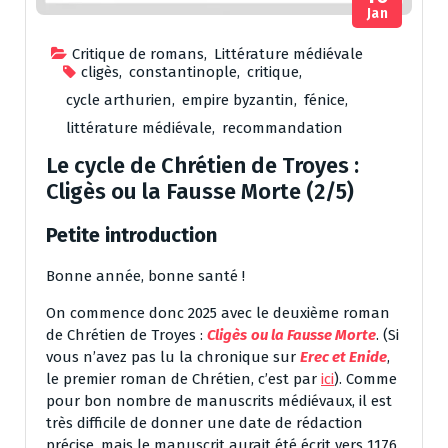
Jan
Critique de romans
,
Littérature médiévale
cligès
,
constantinople
,
critique
,
cycle arthurien
,
empire byzantin
,
fénice
,
littérature médiévale
,
recommandation
Le cycle de Chrétien de Troyes :
Cligès ou la Fausse Morte (2/5)
Petite introduction
Bonne année, bonne santé !
On commence donc 2025 avec le deuxième roman
de Chrétien de Troyes :
Cligès
ou la Fausse Morte
. (Si
vous n’avez pas lu la chronique sur
Erec et Enide
,
le premier roman de Chrétien, c’est par
ici
). Comme
pour bon nombre de manuscrits médiévaux, il est
très difficile de donner une date de rédaction
précise, mais le manuscrit aurait été écrit vers 1176.