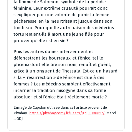
la femme de Salomon, symbole de la perfidie
féminine. Leur extrême cruauté pourrait donc
s’expliquer par une volonté de punir la femme
pécheresse, en la meurtrissant jusque dans son
tombeau. Pour quelle autre raison des médecins
tortureraient-ils à mort une jeune fille pour
prouver qu’elle est en vie ?
Puis les autres dames interviennent et
défenestrent les bourreaux, et Fénice, tel le
phœnix dont elle tire son nom, renaît et guérit,
grâce à un onguent de Thessala. Est-ce un hasard
si la « résurrection » de Fénice est due à des
femmes ? Les médecins semblent effectivement
incarner la tradition misogyne dans sa forme
absolue : et si Fénice était réellement morte ?
L’image de Cupidon utilisée dans cet article provient de
Pixabay :
https://pixabay.com/fr/users/gdj-1086657/
. Merci
à GDJ.