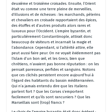
deuxième et troisième croisades. Ensuite, l’Orient
était vu comme une terre pleine de merveilles,
d’illusions et de richesses : les marchands, pèlerins
et chevaliers en croisade rapportaient des épices,
des étoffes et d’autres produits alors rares et
luxueux pour l’Occident. L’empire byzantin, et
particulièrement Constantinople, attirait donc
beaucoup de visiteurs et incarnait la magie et
l’abondance. Cependant, si l’altérité attire, elle
peut aussi faire peur. On ne voyait évidemment pas
l’islam d’un bon œil, et les Grecs, bien que
chrétiens, n’avaient pas bonne réputation : on les
pensait paresseux, perfides et sanguins. Notons
que ces clichés persistent encore aujourd’hui à
l’égard des habitants du bassin méditerranéen.
Qui n’a jamais entendu dire que les Italiens
parlent fort ? Que les Corses s’emportent
facilement et qu’ils sont rancuniers ? Que les
Marseillais sont (trop) francs ?
Le choix de l’empire byzantin était donc évident :