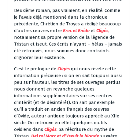
Deuxième roman, pas vraiment, en réalité. Comme
je l’avais déjà mentionné dans la chronique
précédente, Chrétien de Troyes a rédigé beaucoup
d’autres œuvres entre
Erec et Enide
et
Cligès
,
notamment sa propre version de la légende de
Tristan et Iseut. Ces écrits n’ayant – hélas – jamais
été retrouvés, nous sommes donc contraints
d’ignorer leur existence.
C’est le prologue de
Cligès
qui nous révèle cette
information précieuse : si on en sait toujours aussi
peu sur l’auteur, les titres de ses ouvrages perdus
nous donnent en revanche quelques
informations supplémentaires sur ses centres
d’intérêt (et de désintérêt). On sait par exemple
qu’il a traduit en ancien français des œuvres
d’Ovide, auteur antique toujours apprécié au XIIe
siècle. On retrouve en effet quelques motifs
ovidiens dans
Cligès
. Sa réécriture du mythe de
Tristan,
Del roi Marc et d’Yseult la blonde
suggère