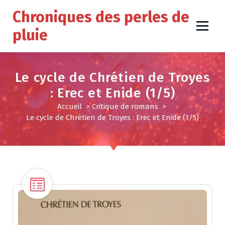
A
Chroniques des perles de
l
l
pluie
e
r
a
u
Le cycle de Chrétien de Troyes
c
: Erec et Enide (1/5)
o
n
Accueil
>
Critique de romans
>
t
Le cycle de Chrétien de Troyes : Erec et Enide (1/5)
e
n
u