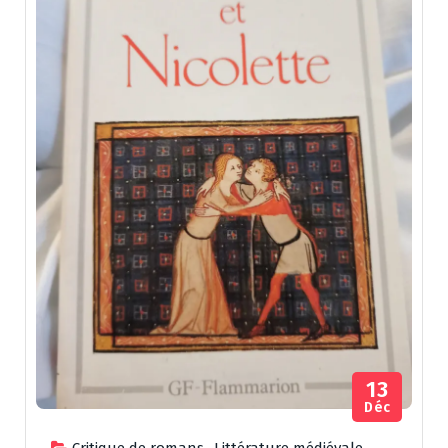
13
Déc
Critique de romans
,
Littérature médiévale