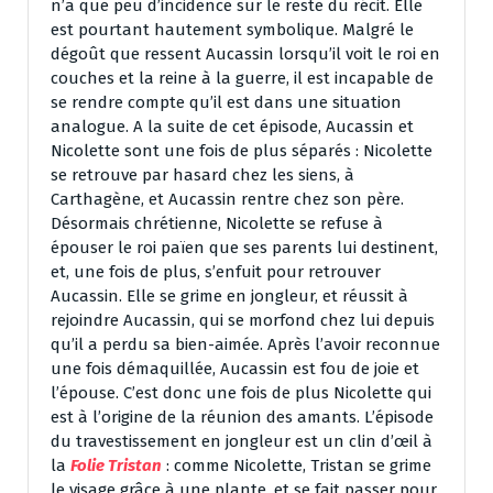
n’a que peu d’incidence sur le reste du récit. Elle
est pourtant hautement symbolique. Malgré le
dégoût que ressent Aucassin lorsqu’il voit le roi en
couches et la reine à la guerre, il est incapable de
se rendre compte qu’il est dans une situation
analogue. A la suite de cet épisode, Aucassin et
Nicolette sont une fois de plus séparés : Nicolette
se retrouve par hasard chez les siens, à
Carthagène, et Aucassin rentre chez son père.
Désormais chrétienne, Nicolette se refuse à
épouser le roi païen que ses parents lui destinent,
et, une fois de plus, s’enfuit pour retrouver
Aucassin. Elle se grime en jongleur, et réussit à
rejoindre Aucassin, qui se morfond chez lui depuis
qu’il a perdu sa bien-aimée. Après l’avoir reconnue
une fois démaquillée, Aucassin est fou de joie et
l’épouse. C’est donc une fois de plus Nicolette qui
est à l’origine de la réunion des amants. L’épisode
du travestissement en jongleur est un clin d’œil à
la
Folie Tristan
: comme Nicolette, Tristan se grime
le visage grâce à une plante, et se fait passer pour