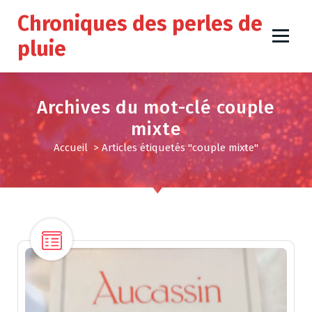
A
Chroniques des perles de
l
l
pluie
e
r
a
u
Archives du mot-clé couple
c
mixte
o
n
Accueil
>
Articles étiquetés "couple mixte"
t
e
n
u