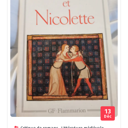
13
Déc
Critique de romans
,
Littérature médiévale