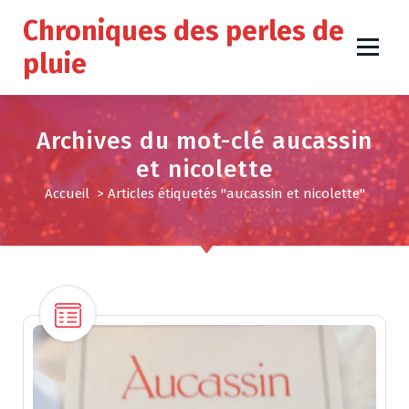
A
Chroniques des perles de
l
l
pluie
e
r
a
u
Archives du mot-clé aucassin
c
et nicolette
o
n
Accueil
>
Articles étiquetés "aucassin et nicolette"
t
e
n
u