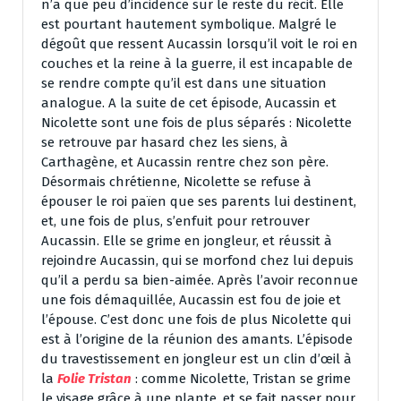
n’a que peu d’incidence sur le reste du récit. Elle
est pourtant hautement symbolique. Malgré le
dégoût que ressent Aucassin lorsqu’il voit le roi en
couches et la reine à la guerre, il est incapable de
se rendre compte qu’il est dans une situation
analogue. A la suite de cet épisode, Aucassin et
Nicolette sont une fois de plus séparés : Nicolette
se retrouve par hasard chez les siens, à
Carthagène, et Aucassin rentre chez son père.
Désormais chrétienne, Nicolette se refuse à
épouser le roi païen que ses parents lui destinent,
et, une fois de plus, s’enfuit pour retrouver
Aucassin. Elle se grime en jongleur, et réussit à
rejoindre Aucassin, qui se morfond chez lui depuis
qu’il a perdu sa bien-aimée. Après l’avoir reconnue
une fois démaquillée, Aucassin est fou de joie et
l’épouse. C’est donc une fois de plus Nicolette qui
est à l’origine de la réunion des amants. L’épisode
du travestissement en jongleur est un clin d’œil à
la
Folie Tristan
: comme Nicolette, Tristan se grime
le visage grâce à une plante, et se fait passer pour