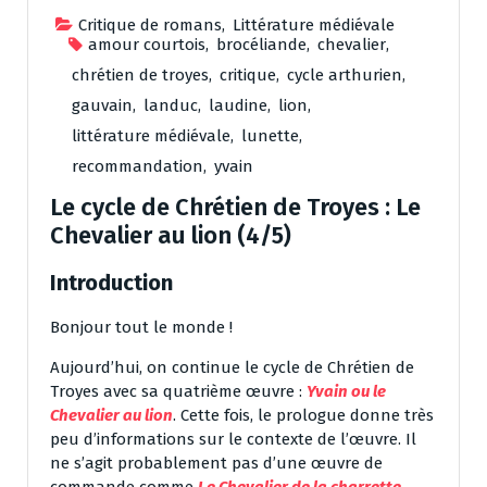
Critique de romans
,
Littérature médiévale
amour courtois
,
brocéliande
,
chevalier
,
chrétien de troyes
,
critique
,
cycle arthurien
,
gauvain
,
landuc
,
laudine
,
lion
,
littérature médiévale
,
lunette
,
recommandation
,
yvain
Le cycle de Chrétien de Troyes : Le
Chevalier au lion (4/5)
Introduction
Bonjour tout le monde !
Aujourd’hui, on continue le cycle de Chrétien de
Troyes avec sa quatrième œuvre :
Yvain ou le
Chevalier au lion
. Cette fois, le prologue donne très
peu d’informations sur le contexte de l’œuvre. Il
ne s’agit probablement pas d’une œuvre de
commande comme
Le Chevalier de la charrette