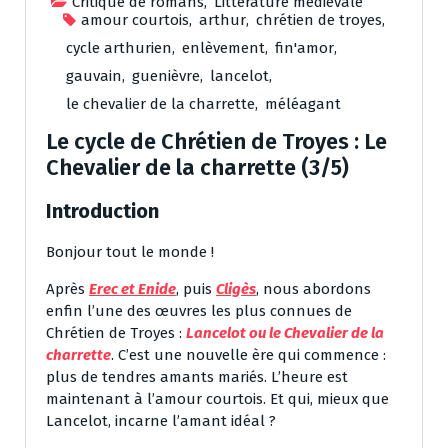
Critique de romans
,
Littérature médiévale
amour courtois
,
arthur
,
chrétien de troyes
,
cycle arthurien
,
enlèvement
,
fin'amor
,
gauvain
,
guenièvre
,
lancelot
,
le chevalier de la charrette
,
méléagant
Le cycle de Chrétien de Troyes : Le
Chevalier de la charrette (3/5)
Introduction
Bonjour tout le monde !
Après
Erec et Enide
, puis
Cligès
, nous abordons
enfin l’une des œuvres les plus connues de
Chrétien de Troyes :
Lancelot ou le Chevalier de la
charrette
. C’est une nouvelle ère qui commence :
plus de tendres amants mariés. L’heure est
maintenant à l’amour courtois. Et qui, mieux que
Lancelot, incarne l’amant idéal ?