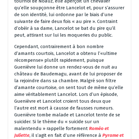
tournoi de Noauz, elle aperçoit un chevalier
qu’elle soupçonne être Lancelot et, pour s’assurer
de son identité, lui ordonne par le biais d’une
suivante de faire deux fois « au pire ». Contraint
d’obéir à sa dame, Lancelot se bat du pire qu’il
peut, attirant sur lui les moqueries du public.
Cependant, contrairement à bon nombre
d’amants courtois, Lancelot a obtenu l’«ultime
récompense» plutôt rapidement, puisque
Guenièvre lui donne un rendez-vous de nuit au
château de Baudemagu, avant de lui proposer de
la rejoindre dans sa chambre. Malgré son filtre
d’amante courtoise, on sent tout de même qu’elle
aime véritablement Lancelot. Lors d’un épisode,
Guenièvre et Lancelot croient tous deux que
l’autre est mort à causse de fausses rumeurs.
Guenièvre tombe malade et Lancelot tente de se
suicider. Si le thème du « suicide sur un
malentendu » rappelle fortement
Roméo et
Juliette
, il s’agit en fait d’une référence à
Pyrame et