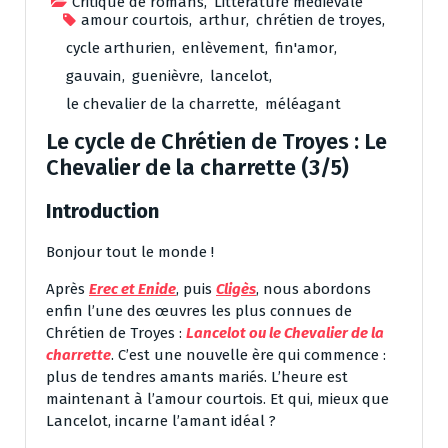
Critique de romans
,
Littérature médiévale
amour courtois
,
arthur
,
chrétien de troyes
,
cycle arthurien
,
enlèvement
,
fin'amor
,
gauvain
,
guenièvre
,
lancelot
,
le chevalier de la charrette
,
méléagant
Le cycle de Chrétien de Troyes : Le
Chevalier de la charrette (3/5)
Introduction
Bonjour tout le monde !
Après
Erec et Enide
, puis
Cligès
, nous abordons
enfin l’une des œuvres les plus connues de
Chrétien de Troyes :
Lancelot ou le Chevalier de la
charrette
. C’est une nouvelle ère qui commence :
plus de tendres amants mariés. L’heure est
maintenant à l’amour courtois. Et qui, mieux que
Lancelot, incarne l’amant idéal ?