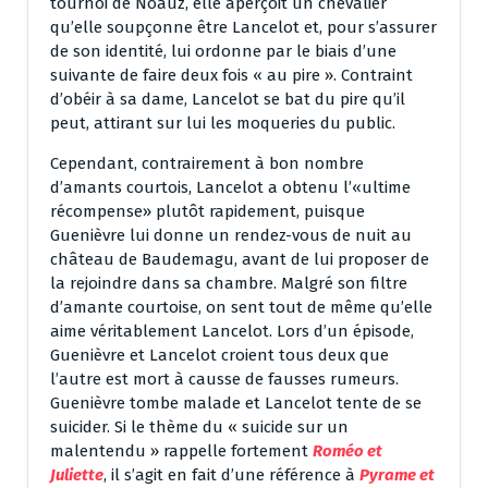
tournoi de Noauz, elle aperçoit un chevalier
qu’elle soupçonne être Lancelot et, pour s’assurer
de son identité, lui ordonne par le biais d’une
suivante de faire deux fois « au pire ». Contraint
d’obéir à sa dame, Lancelot se bat du pire qu’il
peut, attirant sur lui les moqueries du public.
Cependant, contrairement à bon nombre
d’amants courtois, Lancelot a obtenu l’«ultime
récompense» plutôt rapidement, puisque
Guenièvre lui donne un rendez-vous de nuit au
château de Baudemagu, avant de lui proposer de
la rejoindre dans sa chambre. Malgré son filtre
d’amante courtoise, on sent tout de même qu’elle
aime véritablement Lancelot. Lors d’un épisode,
Guenièvre et Lancelot croient tous deux que
l’autre est mort à causse de fausses rumeurs.
Guenièvre tombe malade et Lancelot tente de se
suicider. Si le thème du « suicide sur un
malentendu » rappelle fortement
Roméo et
Juliette
, il s’agit en fait d’une référence à
Pyrame et