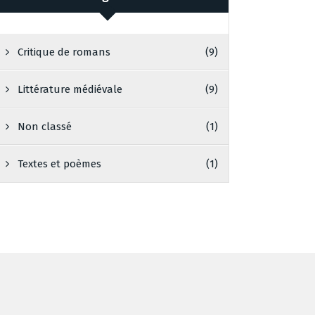
Critique de romans
(9)
Littérature médiévale
(9)
Non classé
(1)
Textes et poèmes
(1)