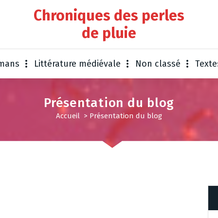
Chroniques des perles
de pluie
omans
Littérature médiévale
Non classé
Texte
Présentation du blog
Accueil
>
Présentation du blog