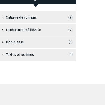
Critique de romans
(9)
Littérature médiévale
(9)
Non classé
(1)
Textes et poèmes
(1)