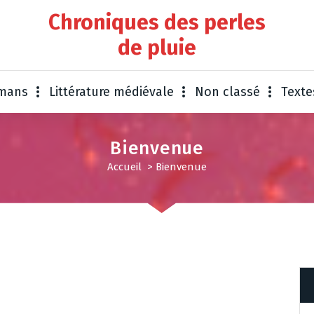
Chroniques des perles
de pluie
omans
Littérature médiévale
Non classé
Texte
Bienvenue
Accueil
>
Bienvenue